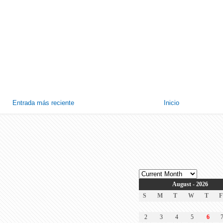
Entrada más reciente
Inicio
August - 2026
S
M
T
W
T
F
2
3
4
5
6