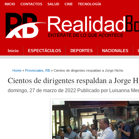
INICIO
CONTACTOS
SALUD
CINE
TECNOLOGÍA
Inicio
ESPECTÁCULOS
DEPORTES
NACIONALES
Home
»
Provinciales
,
RB
» Cientos de dirigentes respaldan a Jorge Hiche
Cientos de dirigentes respaldan a Jorge H
domingo, 27 de marzo de 2022 Publicado por Luisanna Me