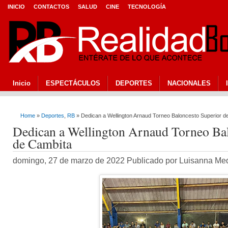
INICIO
CONTACTOS
SALUD
CINE
TECNOLOGÍA
Inicio
ESPECTÁCULOS
DEPORTES
NACIONALES
Home
»
Deportes
,
RB
» Dedican a Wellington Arnaud Torneo Baloncesto Superior d
Dedican a Wellington Arnaud Torneo Bal
de Cambita
domingo, 27 de marzo de 2022 Publicado por Luisanna Me