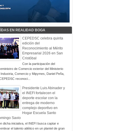
EÍDAS EN REALIDAD BOGA
CEPEDSC celebra quinta
edición del
Reconocimiento al Mérito
Empresarial 2026 en San
Cristóbal
Con la participación del
ceministro de Comercio exterior del Ministerio
 Industria, Comercio y Mipymes, Daniel Peña,
 CEPEDSC reconoci...
Presidente Luis Abinader y
el INEFI fortalecen el
deporte escolar con la
entrega de moderno
complejo deportivo en
Hogar Escuela Santo
omingo Savio
n dicha iniciativa, el INEFI busca captar e
centivar el talento atlético en un plantel de gran