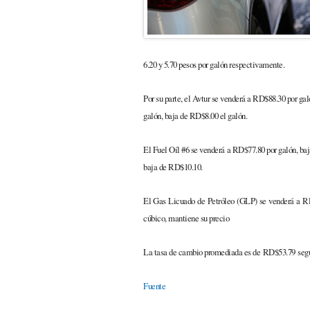
6.20 y 5.70 pesos por galón respectivamente.
Por su parte, el Avtur se venderá a RD$88.30 por g
galón, baja de RD$8.00 el galón.
El Fuel Oíl #6 se venderá a RD$77.80 por galón, ba
baja de RD$10.10.
El Gas Licuado de Petróleo (GLP) se venderá a R
cúbico, mantiene su precio
La tasa de cambio promediada es de RD$53.79 según
Fuente