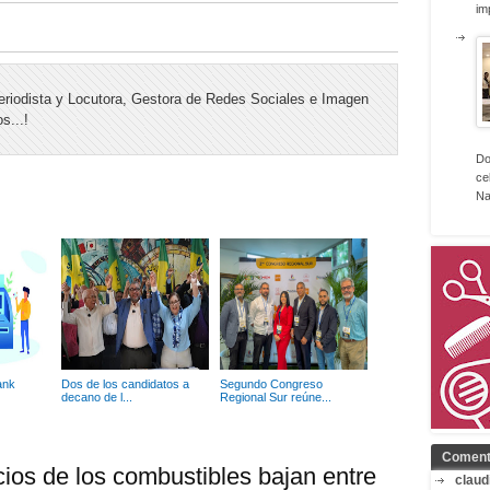
im
riodista y Locutora, Gestora de Redes Sociales e Imagen
s...!
Do
ce
Na
ank
Dos de los candidatos a
Segundo Congreso
decano de l...
Regional Sur reúne...
Coment
ios de los combustibles bajan entre
claud