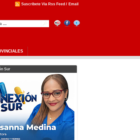
Suscribete Via Rss Feed
/
Email
 Ligadas A La Educación Física Y Al
OVINCIALES
ón Sur