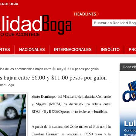
CNOLOGÍA
INEFI Reconoce A 41 Personalidades
Deporte Esc
RTES
NACIONALES
INTERNACIONALES
INSÓLITO
PR
Conexi
os de los combustibles bajan entre $6.00 y $11.00 pesos por galón
s bajan entre $6.00 y $11.00 pesos por galón
idad Boga
Santo Domingo. -
El Ministerio de Industria, Comercio
y Mpyme (MICM) ha dispuesto una rebaja entre
RD$11.00 y RD$6.00 pesos en todos los combustibles.
A partir de la semana del 28 de marzo al 3 de abril la
Gasolina Premium se venderá a 176.50 pesos y la