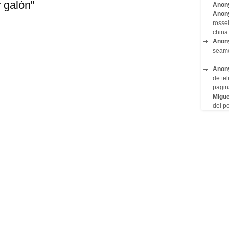
 galón"
Anon
Anon
rosse
china 
Anon
seam
Anon
de tel
pagin
Migue
del po