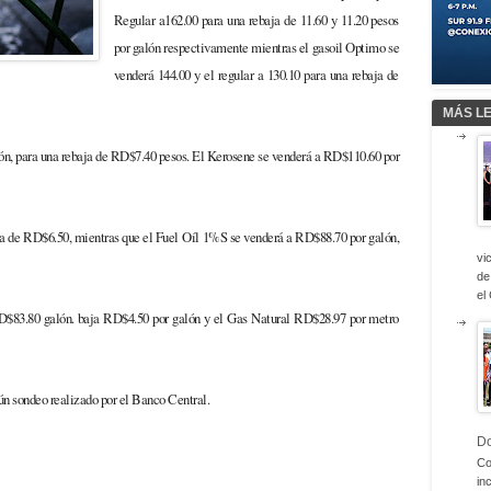
Regular a162.00 para una rebaja de 11.60 y 11.20 pesos
por galón respectivamente mientras el gasoil Optimo se
venderá 144.00 y el regular a 130.10 para una rebaja de
MÁS L
alón, para una rebaja de RD$7.40 pesos. El Kerosene se venderá a RD$110.60 por
ja de RD$6.50, mientras que el Fuel Oíl 1%S se venderá a RD$88.70 por galón,
vi
de
el
D$83.80 galón. baja RD$4.50 por galón y el Gas Natural RD$28.97 por metro
 sondeo realizado por el Banco Central.
D
Co
in