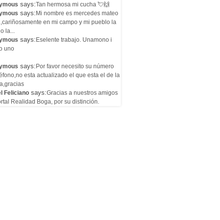
says:
ymous
Tan hermosa mi cucha 💘🙌
says:
ymous
Mi nombre es mercedes mateo
l,cariñosamente en mi campo y mi pueblo la
o la...
says:
ymous
Eselente trabajo. Unamono i
o uno
says:
ymous
Por favor necesito su número
éfono,no esta actualizado el que esta el de la
a,gracias
says:
l Feliciano
Gracias a nuestros amigos
rtal Realidad Boga, por su distinción.