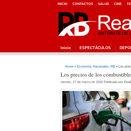
INICIO
CONTACTOS
SALUD
CINE
TE
Inicio
ESPECTÁCULOS
DEPO
Home
»
Economía
,
Nacionales
,
RB
» Los preci
Los precios de los combustible
viernes, 27 de marzo de 2020 Publicado por Real