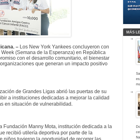
MÁS L
cana. –
Los New York Yankees concluyeron con
E Week (Semana de la Esperanza) en República
miso con el desarrollo comunitario, el bienestar
de organizaciones que generan un impacto positivo
Sa
es
ma
zación de Grandes Ligas abrió las puertas de su
ir a instituciones dedicadas a mejorar la calidad
as en situación de vulnerabilidad.
 la Fundación Manny Mota, institución dedicada a la
Do
 recibió utilería deportiva por parte de la
ce
Na
niños tuvieron la oportunidad de recorrer las