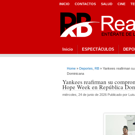
INICIO
CONTACTOS
SALUD
CINE
TE
Inicio
ESPECTÁCULOS
DEPO
Home
»
Deportes
,
RB
» Yankees reafirman su
Dominicana
Yankees reafirman su comprom
Hope Week en República Dom
miércoles, 24 de junio de 2026 Publicado por Lu