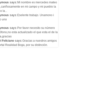
says:
ymous
Mi nombre es mercedes mateo
l,cariñosamente en mi campo y mi pueblo la
o la...
says:
ymous
Eselente trabajo. Unamono i
o uno
says:
ymous
Por favor necesito su número
éfono,no esta actualizado el que esta el de la
a,gracias
says:
l Feliciano
Gracias a nuestros amigos
rtal Realidad Boga, por su distinción.