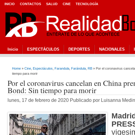
INICIO
CONTACTOS
SALUD
CINE
TECNOLOGÍA
Inicio
ESPECTÁCULOS
DEPORTES
NACIONALES
Home
»
Cine
,
Espectáculos
,
Farandula
,
Farándula
,
RB
» Por el coronavirus cancel
tiempo para morir
Por el coronavirus cancelan en China pr
Bond: Sin tiempo para morir
lunes, 17 de febrero de 2020 Publicado por Luisanna Medi
Madri
PRESS
vigesi