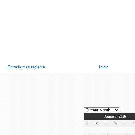
Entrada más reciente
Inicio
August - 2026
S
M
T
W
T
F