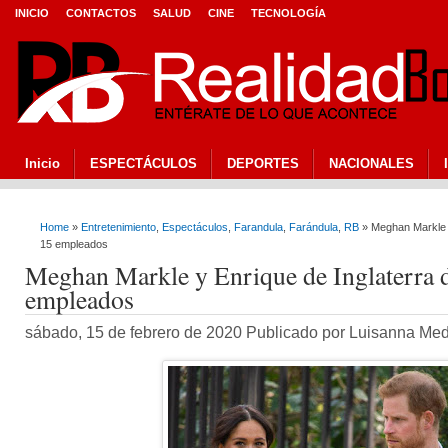
INICIO
CONTACTOS
SALUD
CINE
TECNOLOGÍA
Inicio
ESPECTÁCULOS
DEPORTES
NACIONALES
Home
»
Entretenimiento
,
Espectáculos
,
Farandula
,
Farándula
,
RB
» Meghan Markle y
15 empleados
Meghan Markle y Enrique de Inglaterra d
empleados
sábado, 15 de febrero de 2020 Publicado por Luisanna Me