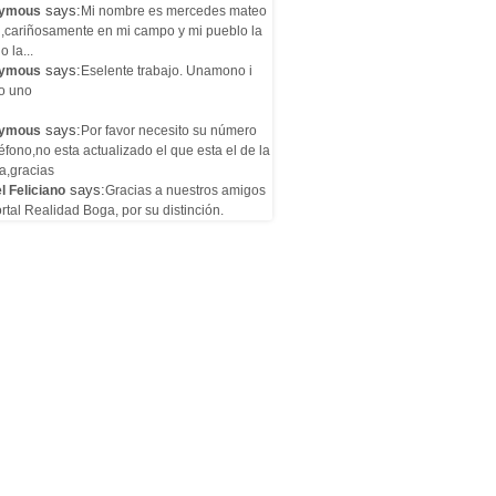
says:
ymous
Mi nombre es mercedes mateo
l,cariñosamente en mi campo y mi pueblo la
o la...
says:
ymous
Eselente trabajo. Unamono i
o uno
says:
ymous
Por favor necesito su número
éfono,no esta actualizado el que esta el de la
a,gracias
says:
l Feliciano
Gracias a nuestros amigos
rtal Realidad Boga, por su distinción.