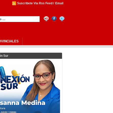
Suscribete Via Rss Feed
/
Email
OVINCIALES
ón Sur