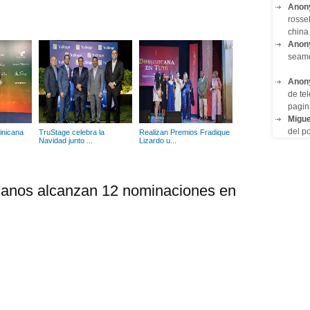
Anon
rosse
china 
Anon
seam
Anon
de tel
pagin
Migue
del po
inicana
TruStage celebra la
Realizan Premios Fradique
Navidad junto ...
Lizardo u...
canos alcanzan 12 nominaciones en