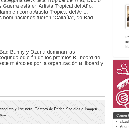
categoría de Artista Tropical del Año, Dúo o
 Guerra está en Artista Tropical del Año,
 también como Artista Tropical del Año,
 nominaciones fueron “Callaíta”, de Bad
Do
ce
Na
 Bad Bunny y Ozuna dominan las
egunda edición de los premios Billboard de
ste miércoles por la organización Billboard y
riodista y Locutora, Gestora de Redes Sociales e Imagen
s...!
Coment
claud
Anon