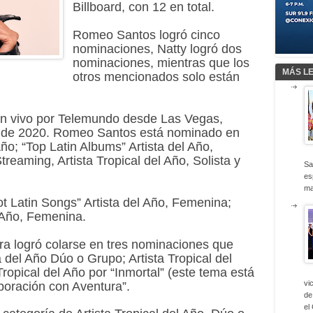
Billboard, con 12 en total.
Romeo Santos logró cinco
nominaciones, Natty logró dos
nominaciones, mientras que los
MÁS L
otros mencionados solo están
 en vivo por Telemundo desde Las Vegas,
il de 2020. Romeo Santos está nominado en
Año; “Top Latin Albums” Artista del Año,
reaming, Artista Tropical del Año, Solista y
Sa
es
ma
ot Latin Songs” Artista del Año, Femenina;
l Año, Femenina.
ra logró colarse en tres nominaciones que
a del Año Dúo o Grupo; Artista Tropical del
opical del Año por “Inmortal” (este tema está
vi
boración con Aventura”.
de
el