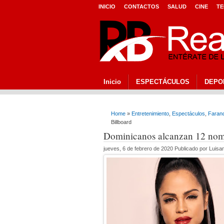
INICIO
CONTACTOS
SALUD
CINE
TE
Inicio
ESPECTÁCULOS
DEPO
Home
»
Entretenimiento
,
Espectáculos
,
Faran
Billboard
Dominicanos alcanzan 12 nomi
jueves, 6 de febrero de 2020 Publicado por Luis