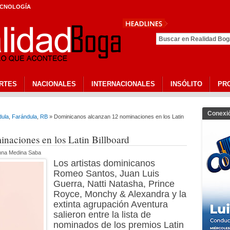
CNOLOGÍA
P
RTES
NACIONALES
INTERNACIONALES
INSÓLITO
PR
Conexi
dula
,
Farándula
,
RB
» Dominicanos alcanzan 12 nominaciones en los Latin
naciones en los Latin Billboard
anna Medina Saba
Los artistas dominicanos
Romeo Santos, Juan Luis
Guerra, Natti Natasha, Prince
Royce, Monchy & Alexandra y la
extinta agrupación Aventura
salieron entre la lista de
nominados de los premios Latin