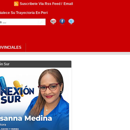
Suscribete Via Rss Feed
/
Email
toria En Periodismo De Salud Con
OVINCIALES
ón Sur