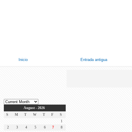
Inicio
Entrada antigua
August - 2026
S
M
T
W
T
F
S
1
2
3
4
5
6
7
8