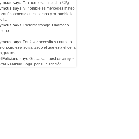
says:
ymous
Tan hermosa mi cucha 💘🙌
says:
ymous
Mi nombre es mercedes mateo
l,cariñosamente en mi campo y mi pueblo la
o la...
says:
ymous
Eselente trabajo. Unamono i
o uno
says:
ymous
Por favor necesito su número
éfono,no esta actualizado el que esta el de la
a,gracias
says:
l Feliciano
Gracias a nuestros amigos
rtal Realidad Boga, por su distinción.