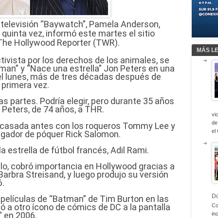
 televisión “Baywatch”, Pamela Anderson,
quinta vez, informó este martes el sitio
The Hollywood Reporter (TWR).
MÁS L
ctivista por los derechos de los animales, se
man” y “Nace una estrella” Jon Peters en una
el lunes, más de tres décadas después de
 primera vez.
 partes. Podría elegir, pero durante 35 años
o Peters, de 74 años, a THR.
vi
de
 casada antes con los roqueros Tommy Lee y
el
jugador de póquer Rick Salomon.
 estrella de fútbol francés, Adil Rami.
llo, cobró importancia en Hollywood gracias a
Barbra Streisand, y luego produjo su versión
6.
D
películas de “Batman” de Tim Burton en las
ó a otro ícono de cómics de DC a la pantalla
Co
 en 2006.
in