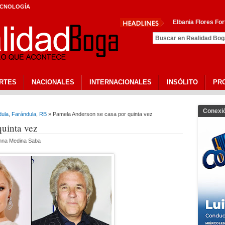
CNOLOGÍA
Elbania Flores Fortalece Su Trayec
RTES
NACIONALES
INTERNACIONALES
INSÓLITO
PR
Conexi
dula
,
Farándula
,
RB
» Pamela Anderson se casa por quinta vez
quinta vez
anna Medina Saba