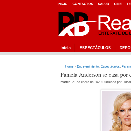
INICIO
CONTACTOS
SALUD
CINE
TE
Inicio
ESPECTÁCULOS
DEPO
Home
»
Entretenimiento
,
Espectáculos
,
Faran
Pamela Anderson se casa por 
martes, 21 de enero de 2020 Publicado por Luis