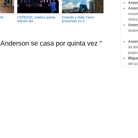
Anon
Anon
rosse
 41
CEPEDSC celebra quinta
Orlando y Nate Tiene
china 
edición del...
presentan su n...
Anon
seam
Anon
Anderson se casa por quinta vez "
de tel
pagin
Migue
del po