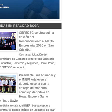
EÍDAS EN REALIDAD BOGA
CEPEDSC celebra quinta
edición del
Reconocimiento al Mérito
Empresarial 2026 en San
Cristóbal
Con la participación del
ceministro de Comercio exterior del Ministerio
 Industria, Comercio y Mipymes, Daniel Peña,
 CEPEDSC reconoci...
Presidente Luis Abinader y
el INEFI fortalecen el
deporte escolar con la
entrega de moderno
complejo deportivo en
Hogar Escuela Santo
omingo Savio
n dicha iniciativa, el INEFI busca captar e
centivar el talento atlético en un plantel de gran