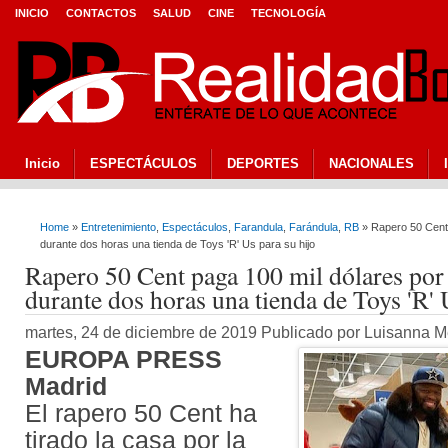
INICIO
CONTACTOS
SALUD
CINE
TECNOLOGÍA
Inicio
ESPECTÁCULOS
DEPORTES
NACIONALES
Home
»
Entretenimiento
,
Espectáculos
,
Farandula
,
Farándula
,
RB
» Rapero 50 Cent p
durante dos horas una tienda de Toys 'R' Us para su hijo
Rapero 50 Cent paga 100 mil dólares por a
durante dos horas una tienda de Toys 'R' 
martes, 24 de diciembre de 2019 Publicado por Luisanna 
EUROPA PRESS
Madrid
El rapero 50 Cent ha
tirado la casa por la