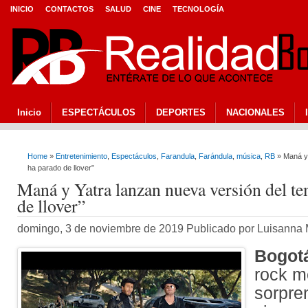
INICIO
CONTACTOS
SALUD
CINE
TECNOLOGÍA
Inicio
ESPECTÁCULOS
DEPORTES
NACIONALES
Home
»
Entretenimiento
,
Espectáculos
,
Farandula
,
Farándula
,
música
,
RB
» Maná y 
ha parado de llover”
Maná y Yatra lanzan nueva versión del t
de llover”
domingo, 3 de noviembre de 2019 Publicado por Luisanna
Bogotá
rock m
sorpre