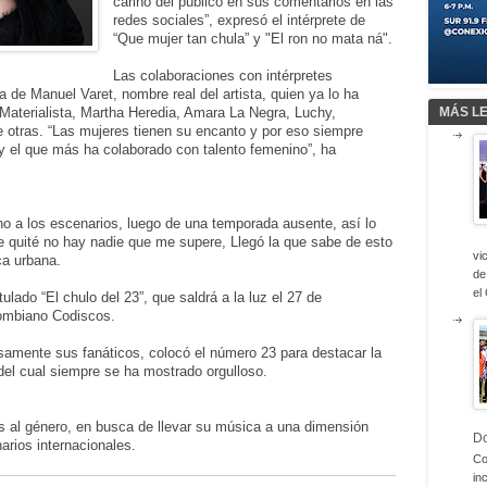
cariño del público en sus comentarios en las
redes sociales”, expresó el intérprete de
“Que mujer tan chula” y "El ron no mata ná".
Las colaboraciones con intérpretes
 de Manuel Varet, nombre real del artista, quien ya lo ha
Materialista, Martha Heredia, Amara La Negra, Luchy,
MÁS L
 otras. “Las mujeres tienen su encanto y por eso siempre
oy el que más ha colaborado con talento femenino”, ha
no a los escenarios, luego de una temporada ausente, así lo
 quité no hay nadie que me supere, Llegó la que sabe de esto
vi
ca urbana.
de
el
ulado “El chulo del 23”, que saldrá a la luz el 27 de
olombiano Codiscos.
samente sus fanáticos, colocó el número 23 para destacar la
del cual siempre se ha mostrado orgulloso.
s al género, en busca de llevar su música a una dimensión
D
arios internacionales.
Co
in