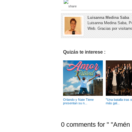
Luisanna Medina Saba
Luisanna Medina Saba, Pe
Web. Gracias por visitarno
Quizás te interese :
Orlando y Nate Tiene
"Una batalla tras ot
presentan su n...
más gal...
0 comments for " "Amén II