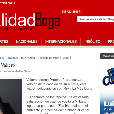
CNOLOGÍA
RTES
NACIONALES
INTERNACIONALES
INSÓLITO
PR
Conexi
dula
,
Farándula
,
RB
» "Amén II", el junte de Milka y Vakeró
y Vakeró
por Luisanna Medina Saba
Vakeró estrenó "Amén II", una nueva
versión de la canción de su autoría, esta
vez en colaboración con Milka La Más Dura.
"El cantante de los raperos" ha expresado
satisfacción de traer de vuelta a Milka al
lugar que pertenece: “Ella hace falta en el
ambiente y lo hemos comprobado al ver el