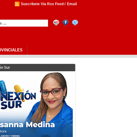
Suscribete Via Rss Feed
/
Email
OVINCIALES
ón Sur