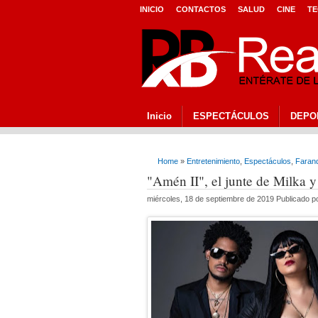
INICIO
CONTACTOS
SALUD
CINE
TE
Inicio
ESPECTÁCULOS
DEPO
Home
»
Entretenimiento
,
Espectáculos
,
Faran
"Amén II", el junte de Milka 
miércoles, 18 de septiembre de 2019 Publicado 