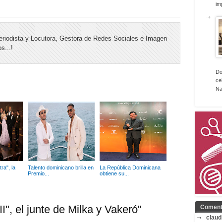
im
riodista y Locutora, Gestora de Redes Sociales e Imagen
s...!
Do
ce
Na
ra", la
Talento dominicano brilla en
La República Dominicana
Premio...
obtiene su...
", el junte de Milka y Vakeró"
Coment
claud