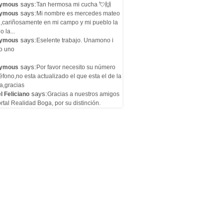
says:
ymous
Tan hermosa mi cucha 💘🙌
says:
ymous
Mi nombre es mercedes mateo
l,cariñosamente en mi campo y mi pueblo la
o la...
says:
ymous
Eselente trabajo. Unamono i
o uno
says:
ymous
Por favor necesito su número
éfono,no esta actualizado el que esta el de la
a,gracias
says:
l Feliciano
Gracias a nuestros amigos
rtal Realidad Boga, por su distinción.