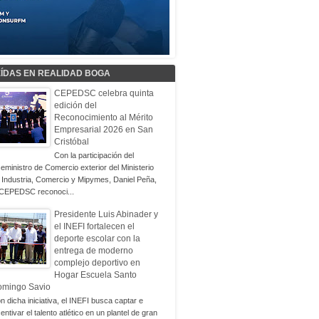
EÍDAS EN REALIDAD BOGA
CEPEDSC celebra quinta
edición del
Reconocimiento al Mérito
Empresarial 2026 en San
Cristóbal
Con la participación del
ceministro de Comercio exterior del Ministerio
 Industria, Comercio y Mipymes, Daniel Peña,
 CEPEDSC reconoci...
Presidente Luis Abinader y
el INEFI fortalecen el
deporte escolar con la
entrega de moderno
complejo deportivo en
Hogar Escuela Santo
omingo Savio
n dicha iniciativa, el INEFI busca captar e
centivar el talento atlético en un plantel de gran