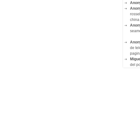
Anon
Anon
rosse
china 
Anon
seam
Anon
de tel
pagin
Migue
del po