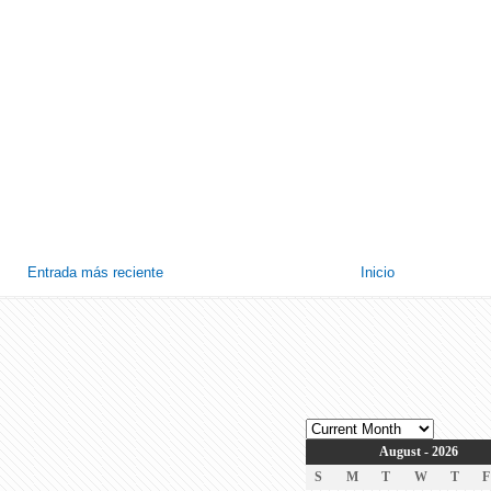
Entrada más reciente
Inicio
August - 2026
S
M
T
W
T
F