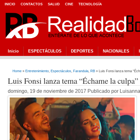
INICIO
CONTACTOS
SALUD
CINE
TECNOLOGÍA
Inicio
ESPECTÁCULOS
DEPORTES
NACIONALES
Home
»
Entretenimiento
,
Espectáculos
,
Farandula
,
RB
» Luis Fonsi lanza tema “Éc
Luis Fonsi lanza tema “Échame la culpa
domingo, 19 de noviembre de 2017 Publicado por Luisann