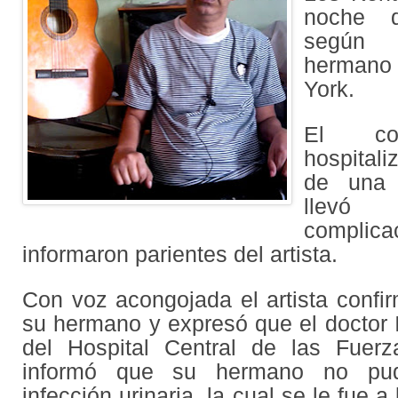
noche d
según
hermano 
York.
El cor
hospital
de una 
llevó
complic
informaron parientes del artista.
Con voz acongojada el artista confi
su hermano y expresó que el doctor Ig
del Hospital Central de las Fuer
informó que su hermano no pudo
infección urinaria, la cual se le fue a