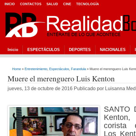
INICIO
CONTACTOS
SALUD
CINE
TECNOLOGÍA
Inicio
ESPECTÁCULOS
DEPORTES
NACIONALES
Home
»
Entretenimiento
,
Espectáculos
,
Farandula
» Muere el merenguero Luis Ken
Muere el merenguero Luis Kenton
jueves, 13 de octubre de 2016 Publicado por Luisanna Me
SANTO D
Kenton,
corista 
Los Kent