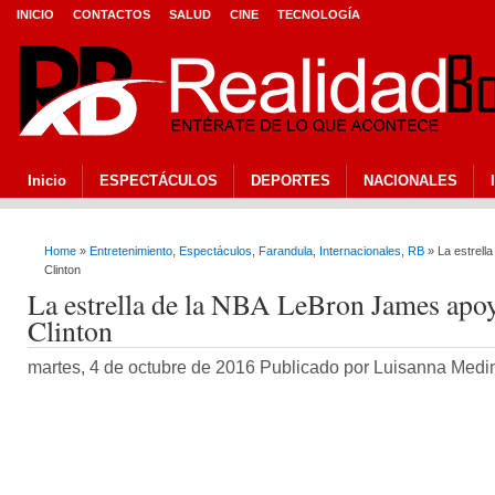
INICIO
CONTACTOS
SALUD
CINE
TECNOLOGÍA
Inicio
ESPECTÁCULOS
DEPORTES
NACIONALES
Home
»
Entretenimiento
,
Espectáculos
,
Farandula
,
Internacionales
,
RB
» La estrell
Clinton
La estrella de la NBA LeBron James apoy
Clinton
martes, 4 de octubre de 2016 Publicado por Luisanna Med