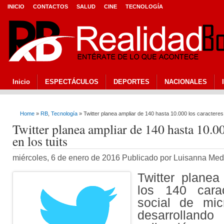
INICIO
CONTACTOS
SALUD
CINE
TECNOLOGÍA
Inicio
ESPECTÁCULOS
DEPORTES
NACIONALES
Home
»
RB
,
Tecnología
» Twitter planea ampliar de 140 hasta 10.000 los caracteres 
Twitter planea ampliar de 140 hasta 10.00
en los tuits
miércoles, 6 de enero de 2016 Publicado por Luisanna Me
Twitter planea
los 140 cara
social de mic
desarrollan