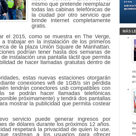
mismo que pretende reemplazar
todas las cabinas telefónicas de
la ciudad por otro servicio que
brinde Internet completamente
gratis.
MÁS L
izar el 2015, como se muestra en The Verge,
 trabajar en la instalación de los primeros
rca de la plaza Unión Square de Manhattan.
aciones podrían tener hasta dos semanas de
de instalación una pantalla táctil que permita
ibilidad de hacer llamadas gratuitas dentro de
vi
de
idades, estas nuevas estaciones otorgarán
el
ediante conexiones wifi de 1GB/s sin pérdida
mbién tendrán conectores usb compatibles con
emás se podrán hacer llamadas telefónicas
isponible próximamente) y tendrá dos pantallas
ra mostrar la publicidad que permita costear
vo servicio puede generar ingresos por
nes de dólares durante los próximos 12 años.
Sa
cidad respetará la privacidad de quien lo use,
es
que rastrean a los usuarios para ofrecer
ma