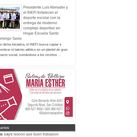
Presidente Luis Abinader y
el INEFI fortalecen el
deporte escolar con la
entrega de moderno
complejo deportivo en
Hogar Escuela Santo
omingo Savio
n dicha iniciativa, el INEFI busca captar e
centivar el talento atlético en un plantel de gran
pacto social, sumándose a los recintos ...
arios
says:
ia
waooo que buen trabajooo