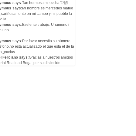
says:
ymous
Tan hermosa mi cucha 💘🙌
says:
ymous
Mi nombre es mercedes mateo
l,cariñosamente en mi campo y mi pueblo la
o la...
says:
ymous
Eselente trabajo. Unamono i
o uno
says:
ymous
Por favor necesito su número
éfono,no esta actualizado el que esta el de la
a,gracias
says:
l Feliciano
Gracias a nuestros amigos
rtal Realidad Boga, por su distinción.