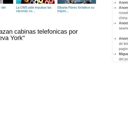
Anon
Anon
 del
La OMS pide impulsar las
Elbania Flores fortalece su
vacunas co...
trayec...
rosse
china 
Anon
seam
zan cabinas telefonicas por
eva York"
Anon
de tel
pagin
Migue
del po