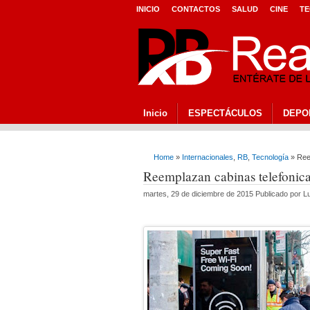
INICIO
CONTACTOS
SALUD
CINE
TE
Inicio
ESPECTÁCULOS
DEPO
Home
»
Internacionales
,
RB
,
Tecnología
» Reem
Reemplazan cabinas telefonica
martes, 29 de diciembre de 2015 Publicado por 