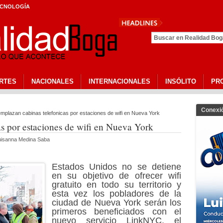
CNOLOGÍA
Presid
RTES
NACIONALES
INTERNACIONALES
INSÓLITO
PR
Conexi
plazan cabinas telefonicas por estaciones de wifi en Nueva York
s por estaciones de wifi en Nueva York
Luisanna Medina Saba
Estados Unidos no se detiene
en su objetivo de ofrecer wifi
gratuito en todo su territorio y
esta vez los pobladores de la
ciudad de Nueva York serán los
primeros beneficiados con el
nuevo servicio LinkNYC, el