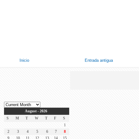
Inicio
Entrada antigua
August - 2026
S
M
T
W
T
F
S
1
2
3
4
5
6
7
8
9
10
11
12
13
14
15