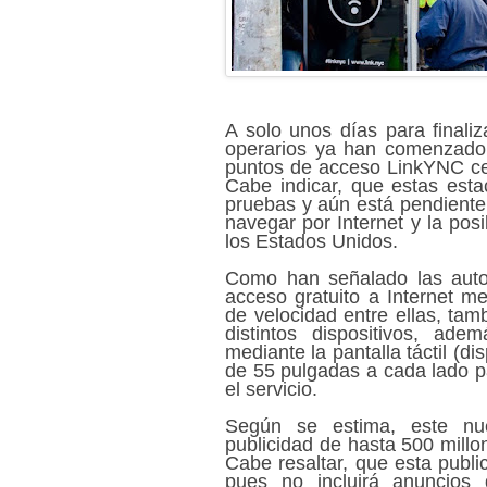
A solo unos días para final
operarios ya han comenzado a
puntos de acceso LinkYNC ce
Cabe indicar, que estas est
pruebas y aún está pendiente 
navegar por Internet y la pos
los Estados Unidos.
Como han señalado las autor
acceso gratuito a Internet m
de velocidad entre ellas, ta
distintos dispositivos, ad
mediante la pantalla táctil (d
de 55 pulgadas a cada lado pa
el servicio.
Según se estima, este nue
publicidad de hasta 500 millo
Cabe resaltar, que esta publi
pues no incluirá anuncios 