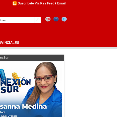
Suscribete Via Rss Feed
/
Email
OVINCIALES
ón Sur