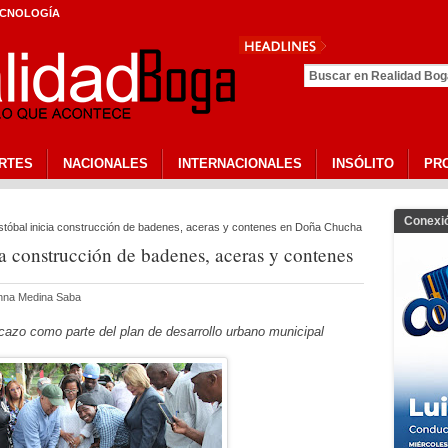
CNOLOGÍA
CEPEDSC C
RTES
NACIONALES
INTERNACIONALES
INSÓLITO
PR
Conexi
istóbal inicia construcción de badenes, aceras y contenes en Doña Chucha
ia construcción de badenes, aceras y contenes
anna Medina Saba
icazo como parte del plan de desarrollo urbano municipal