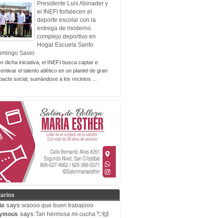
Presidente Luis Abinader y
el INEFI fortalecen el
deporte escolar con la
entrega de moderno
complejo deportivo en
Hogar Escuela Santo
omingo Savio
n dicha iniciativa, el INEFI busca captar e
centivar el talento atlético en un plantel de gran
pacto social, sumándose a los recintos ...
arios
says:
ia
waooo que buen trabajooo
says:
ymous
Tan hermosa mi cucha 💘🙌