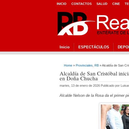
INICIO
CONTACTOS
SALUD
CINE
TE
Inicio
ESPECTÁCULOS
DEPO
Home
»
Provinciales
,
RB
» Alcaldía de San Cr
Alcaldía de San Cristóbal inic
en Doña Chucha
martes, 13 de enero de 2026 Publicado por Luis
Alcalde Nelson de la Rosa da el primer p