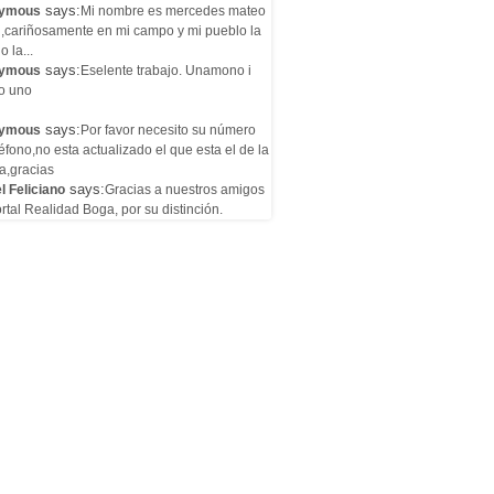
says:
ymous
Mi nombre es mercedes mateo
l,cariñosamente en mi campo y mi pueblo la
o la...
says:
ymous
Eselente trabajo. Unamono i
o uno
says:
ymous
Por favor necesito su número
éfono,no esta actualizado el que esta el de la
a,gracias
says:
l Feliciano
Gracias a nuestros amigos
rtal Realidad Boga, por su distinción.