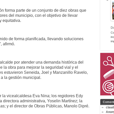
ión forma parte de un conjunto de diez obras que
ores del municipio, con el objetivo de llevar
 equitativa.
D
Co
in
enido de forma planificada, llevando soluciones
im
, afirmó.
alcalde por atender una demanda histórica del
e la obra para mejorar la seguridad vial y el
es estuvieron Seneida, Joel y Manzanillo Ravelo,
a la gestión municipal.
 la vicealcaldesa Eva Nina; los regidores Edy
a directora administrativa, Yoselin Martínez; la
Coment
las; y el director de Obras Públicas, Manolo Dipré.
claud
Anon