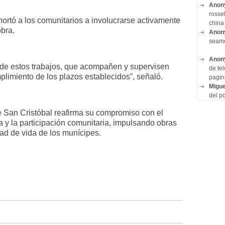
Anon
rosse
hortó a los comunitarios a involucrarse activamente
china 
obra.
Anon
seam
Anon
de estos trabajos, que acompañen y supervisen
de tel
mplimiento de los plazos establecidos”, señaló.
pagin
Migue
del po
e San Cristóbal reafirma su compromiso con el
a y la participación comunitaria, impulsando obras
dad de vida de los munícipes.