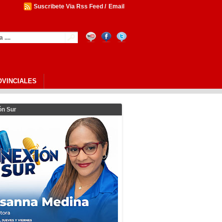
Suscribete Via Rss Feed
/
Email
OVINCIALES
ón Sur