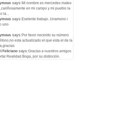
says:
ymous
Mi nombre es mercedes mateo
l,cariñosamente en mi campo y mi pueblo la
o la...
says:
ymous
Eselente trabajo. Unamono i
o uno
says:
ymous
Por favor necesito su número
éfono,no esta actualizado el que esta el de la
a,gracias
says:
l Feliciano
Gracias a nuestros amigos
rtal Realidad Boga, por su distinción.