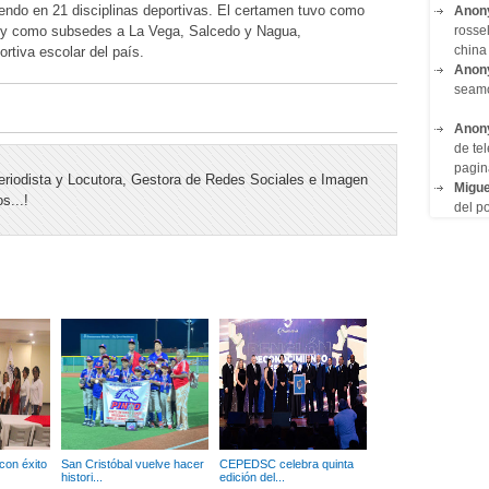
endo en 21 disciplinas deportivas. El certamen tuvo como
Anon
rosse
s y como subsedes a La Vega, Salcedo y Nagua,
china 
rtiva escolar del país.
Anon
seam
Anon
de tel
pagin
riodista y Locutora, Gestora de Redes Sociales e Imagen
Migue
s...!
del po
on éxito
San Cristóbal vuelve hacer
CEPEDSC celebra quinta
histori...
edición del...