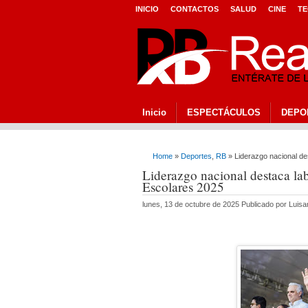
INICIO
CONTACTOS
SALUD
CINE
TE
Inicio
ESPECTÁCULOS
DEPO
Home
»
Deportes
,
RB
» Liderazgo nacional de
Liderazgo nacional destaca la
Escolares 2025
lunes, 13 de octubre de 2025 Publicado por Luis