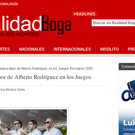
CNOLOGÍA
CEP
RTES
NACIONALES
INTERNACIONALES
INSÓLITO
PR
Conexi
staca labor de Alberto Rodríguez en los Juegos Escolares 2025
bor de Alberto Rodríguez en los Juegos
anna Medina Saba