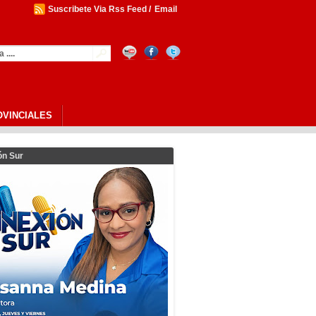
Suscribete Via Rss Feed
/
Email
OVINCIALES
ón Sur