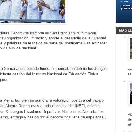
MÁS L
res Deportivos Nacionales San Francisco 2025 fueron
su organización, impacto y aporte al desarrollo de la juventud
es y palabras de respaldo de parte del presidente Luis Abinader
vida pública nacional.
 La Semanal del pasado lunes, el mandatario definió los Juegos
ve
iciente gestión del Instituto Nacional de Educación Física
Mo
guez.
na Mejía, también se sumó a la valoración positiva del trabajo
rido Alberto Rodríguez y a todo el equipo del INEFI, quienes
 los XI Juegos Escolares Deportivos Nacionales. Ver a tantos
vi
asmo, entrega y pasión por el deporte nos llena de esperanza”,
de
el