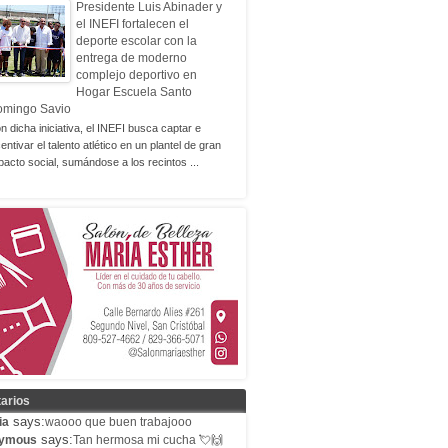
Presidente Luis Abinader y
el INEFI fortalecen el
deporte escolar con la
entrega de moderno
complejo deportivo en
Hogar Escuela Santo
omingo Savio
n dicha iniciativa, el INEFI busca captar e
centivar el talento atlético en un plantel de gran
pacto social, sumándose a los recintos ...
arios
says:
ia
waooo que buen trabajooo
says:
ymous
Tan hermosa mi cucha 💘🙌