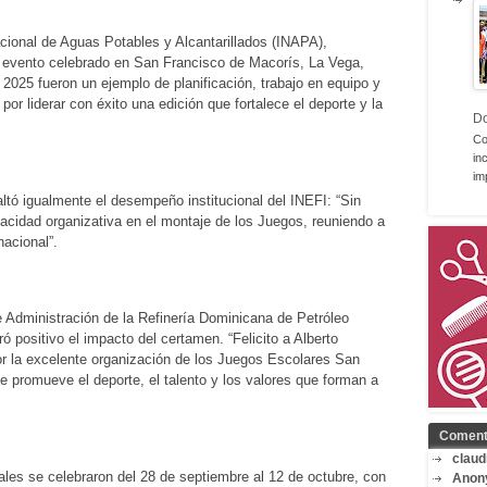
Nacional de Aguas Potables y Alcantarillados (INAPA),
l evento celebrado en San Francisco de Macorís, La Vega,
025 fueron un ejemplo de planificación, trabajo en equipo y
por liderar con éxito una edición que fortalece el deporte y la
D
Co
in
im
altó igualmente el desempeño institucional del INEFI: “Sin
pacidad organizativa en el montaje de los Juegos, reuniendo a
nacional”.
e Administración de la Refinería Dominicana de Petróleo
ositivo el impacto del certamen. “Felicito a Alberto
or la excelente organización de los Juegos Escolares San
 promueve el deporte, el talento y los valores que forman a
Coment
claud
es se celebraron del 28 de septiembre al 12 de octubre, con
Anon