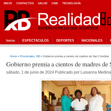
INICIO
CONTACTOS
SALUD
CINE
TECNOLOGÍA
Inicio
ESPECTÁCULOS
DEPORTES
NACIONALES
Home
»
Provinciales
,
RB
» Gobierno premia a cientos de madres de San Cristóbal
Gobierno premia a cientos de madres de 
sábado, 1 de junio de 2024 Publicado por Luisanna Medin