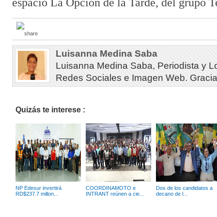
espacio La Opción de la Tarde, del grupo T
Luisanna Medina Saba
Luisanna Medina Saba, Periodista y L
Redes Sociales e Imagen Web. Gracias 
Quizás te interese :
NP Edesur invertirá
COORDINAMOTO e
Dos de los candidatos a
RD$237.7 millon...
INTRANT reúnen a cie...
decano de l...