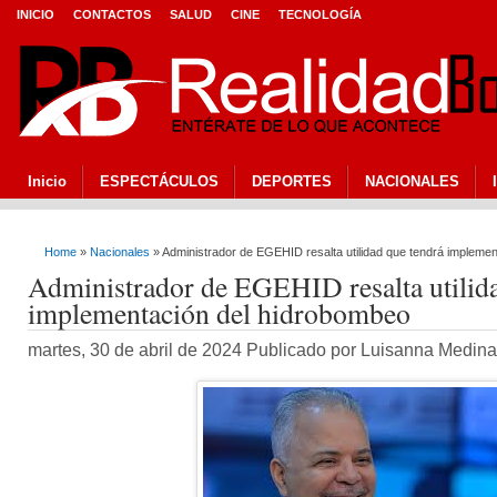
INICIO
CONTACTOS
SALUD
CINE
TECNOLOGÍA
Inicio
ESPECTÁCULOS
DEPORTES
NACIONALES
Home
»
Nacionales
» Administrador de EGEHID resalta utilidad que tendrá impleme
Administrador de EGEHID resalta utilida
implementación del hidrobombeo
martes, 30 de abril de 2024 Publicado por Luisanna Medin