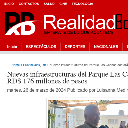
INICIO
CONTACTOS
SALUD
CINE
TECNOLOGÍA
Inicio
ESPECTÁCULOS
DEPORTES
NACIONALES
Home
»
Provinciales
,
RB
» Nuevas infraestructuras del Parque Las Caobas costar
Nuevas infraestructuras del Parque Las C
RD$ 176 millones de pesos
martes, 26 de marzo de 2024 Publicado por Luisanna Med