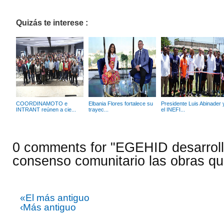
Quizás te interese :
COORDINAMOTO e
Elbania Flores fortalece su
Presidente Luis Abinader 
INTRANT reúnen a cie...
trayec...
el INEFI...
0 comments for "EGEHID desarrol
consenso comunitario las obras qu
«El más antiguo
‹Más antiguo