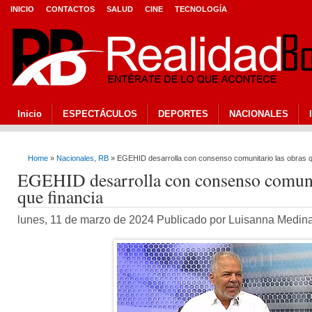
INICIO
CONTACTOS
SALUD
CINE
TECNOLOGÍA
Inicio
ESPECTÁCULOS
DEPORTES
NACIONALES
Home
»
Nacionales
,
RB
» EGEHID desarrolla con consenso comunitario las obras q
EGEHID desarrolla con consenso comunit
que financia
lunes, 11 de marzo de 2024 Publicado por Luisanna Medin