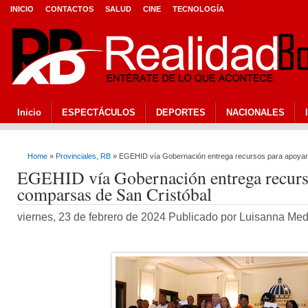
INICIO
CONTACTOS
SALUD
CINE
TECNOLOGÍA
Inicio
ESPECTÁCULOS
DEPORTES
NACIONALES
Home
»
Provinciales
,
RB
» EGEHID vía Gobernación entrega recursos para apoyar
EGEHID vía Gobernación entrega recurs
comparsas de San Cristóbal
viernes, 23 de febrero de 2024 Publicado por Luisanna Me