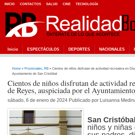
INICIO
CONTACTOS
SALUD
CINE
TECNOLOGÍA
Inicio
ESPECTÁCULOS
DEPORTES
NACIONALES
Home
»
Provinciales
,
RB
» Cientos de niños disfrutan de actividad recreativa en Dí
Ayuntamiento de San Cristóbal
Cientos de niños disfrutan de actividad r
de Reyes, auspiciada por el Ayuntamiento
sábado, 6 de enero de 2024 Publicado por Luisanna Medi
San Cristóbal
niños y niñas
sus padres, di