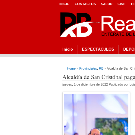
INICIO
CONTACTOS
SALUD
CINE
TE
Inicio
ESPECTÁCULOS
DEPO
Home
»
Provinciales
,
RB
» Alcaldía de San Cri
Alcaldía de San Cristóbal paga
jueves, 1 de diciembre de 2022 Publicado por Lu