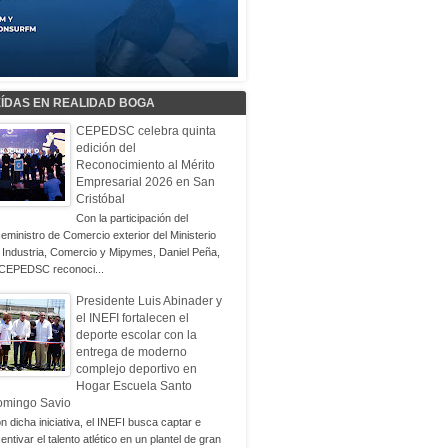
EÍDAS EN REALIDAD BOGA
CEPEDSC celebra quinta
edición del
Reconocimiento al Mérito
Empresarial 2026 en San
Cristóbal
Con la participación del
ceministro de Comercio exterior del Ministerio
 Industria, Comercio y Mipymes, Daniel Peña,
 CEPEDSC reconoci...
Presidente Luis Abinader y
el INEFI fortalecen el
deporte escolar con la
entrega de moderno
complejo deportivo en
Hogar Escuela Santo
omingo Savio
n dicha iniciativa, el INEFI busca captar e
centivar el talento atlético en un plantel de gran