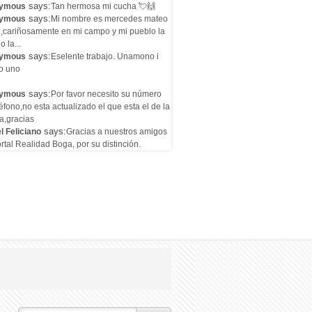
says:
ymous
Tan hermosa mi cucha 💘🙌
says:
ymous
Mi nombre es mercedes mateo
l,cariñosamente en mi campo y mi pueblo la
o la...
says:
ymous
Eselente trabajo. Unamono i
o uno
says:
ymous
Por favor necesito su número
éfono,no esta actualizado el que esta el de la
a,gracias
says:
l Feliciano
Gracias a nuestros amigos
rtal Realidad Boga, por su distinción.