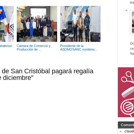
im
Do
obalense
Cámara de Comercio y
Presidente de la
ce
Producción de ...
ASOMOSANC sostiene...
Na
 de San Cristóbal pagará regalía
e diciembre"
Coment
claud