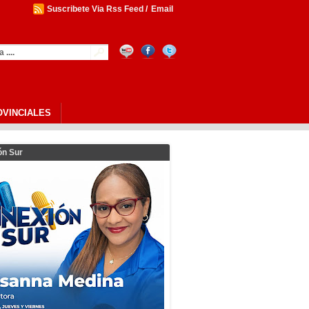
Suscribete Via Rss Feed
/
Email
OVINCIALES
ón Sur