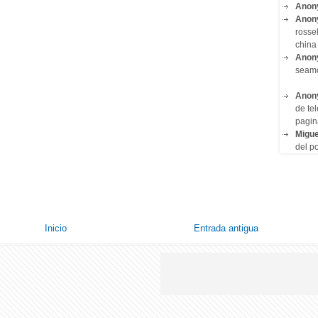
Anon
Anon
rosse
china 
Anon
seam
Anon
de tel
pagin
Migue
del po
Inicio
Entrada antigua