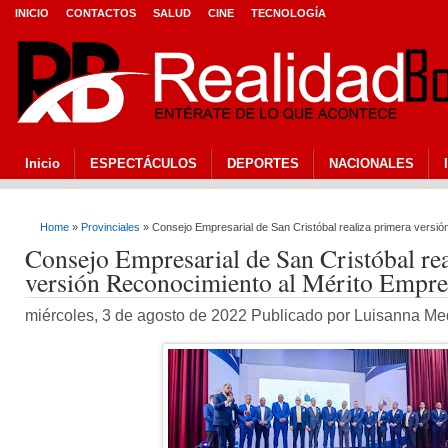
INICIO
CONTACTOS
SALUD
CINE
TECNOLOGÍA
Inicio
ESPECTÁCULOS
DEPORTES
NACIONALES
Home
»
Provinciales
» Consejo Empresarial de San Cristóbal realiza primera versió
Consejo Empresarial de San Cristóbal re
versión Reconocimiento al Mérito Empre
miércoles, 3 de agosto de 2022 Publicado por Luisanna M