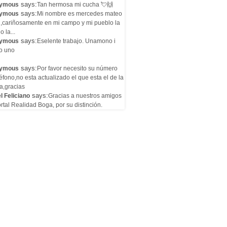
says:
ymous
Tan hermosa mi cucha 💘🙌
says:
ymous
Mi nombre es mercedes mateo
l,cariñosamente en mi campo y mi pueblo la
o la...
says:
ymous
Eselente trabajo. Unamono i
o uno
says:
ymous
Por favor necesito su número
éfono,no esta actualizado el que esta el de la
a,gracias
says:
l Feliciano
Gracias a nuestros amigos
rtal Realidad Boga, por su distinción.