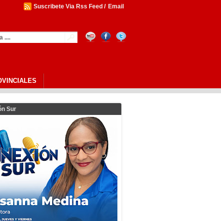
Suscribete Via Rss Feed
/
Email
OVINCIALES
ón Sur