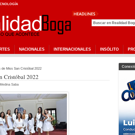
CNOLOGÍA
RTES
NACIONALES
INTERNACIONALES
INSÓLITO
PR
Conexi
s de Miss San Cristóbal 2022
an Cristóbal 2022
a Medina Saba