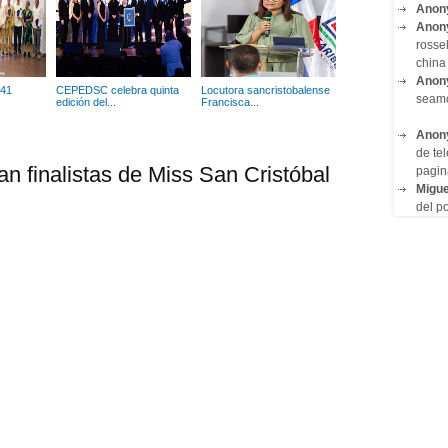
Anon
Anon
rosse
china 
Anon
 41
CEPEDSC celebra quinta
Locutora sancristobalense
seam
edición del...
Francisca...
Anon
de tel
n finalistas de Miss San Cristóbal
pagin
Migue
del po