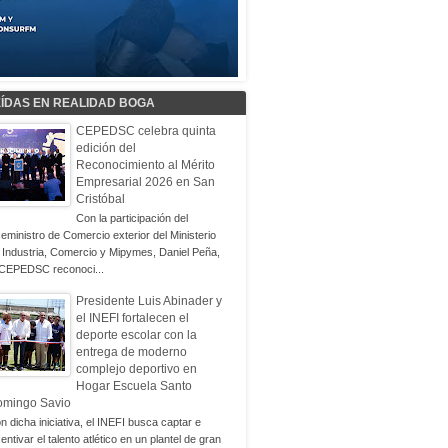
EÍDAS EN REALIDAD BOGA
CEPEDSC celebra quinta
edición del
Reconocimiento al Mérito
Empresarial 2026 en San
Cristóbal
Con la participación del
ceministro de Comercio exterior del Ministerio
 Industria, Comercio y Mipymes, Daniel Peña,
 CEPEDSC reconoci...
Presidente Luis Abinader y
el INEFI fortalecen el
deporte escolar con la
entrega de moderno
complejo deportivo en
Hogar Escuela Santo
omingo Savio
n dicha iniciativa, el INEFI busca captar e
centivar el talento atlético en un plantel de gran