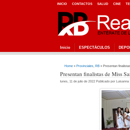
INICIO
CONTACTOS
SALUD
CINE
TE
Inicio
ESPECTÁCULOS
DEPO
Home
»
Provinciales
,
RB
» Presentan finalista
Presentan finalistas de Miss S
lunes, 11 de julio de 2022 Publicado por Luisann