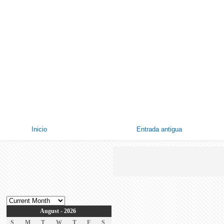
Inicio
Entrada antigua
August - 2026
S
M
T
W
T
F
S