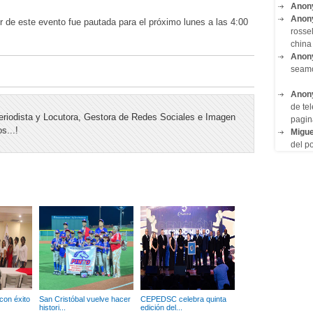
Anon
Anon
r de este evento fue pautada para el próximo lunes a las 4:00
rosse
china 
Anon
seam
Anon
de tel
riodista y Locutora, Gestora de Redes Sociales e Imagen
pagin
s...!
Migue
del po
on éxito
San Cristóbal vuelve hacer
CEPEDSC celebra quinta
histori...
edición del...