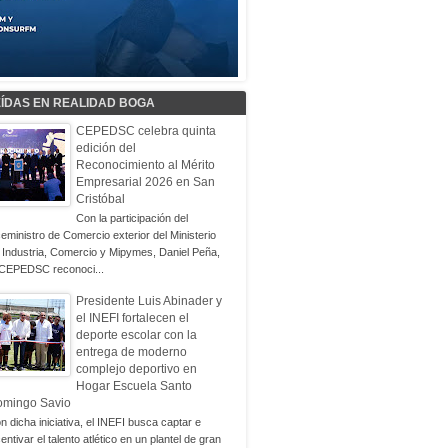
EÍDAS EN REALIDAD BOGA
CEPEDSC celebra quinta
edición del
Reconocimiento al Mérito
Empresarial 2026 en San
Cristóbal
Con la participación del
ceministro de Comercio exterior del Ministerio
 Industria, Comercio y Mipymes, Daniel Peña,
 CEPEDSC reconoci...
Presidente Luis Abinader y
el INEFI fortalecen el
deporte escolar con la
entrega de moderno
complejo deportivo en
Hogar Escuela Santo
omingo Savio
n dicha iniciativa, el INEFI busca captar e
centivar el talento atlético en un plantel de gran