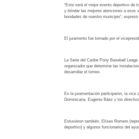
“Este será el mejor evento deportivo de t
y brindar las mejores atenciones a esos 
bondades de nuestro municipio”, expresó 
El juramento fue tomado por el vicepres
La Serie del Caribe Pony Baseball Leage 1
organizador que determine las instalacio
desarrollar el torneo.
En la juramentación participaron, la vice
Dominicana, Eugenio Báez y los directivos
Estuvieron también, Elíseo Romero (repre
deportivo) y algunos funcionarios del ay