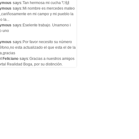
says:
ymous
Tan hermosa mi cucha 💘🙌
says:
ymous
Mi nombre es mercedes mateo
l,cariñosamente en mi campo y mi pueblo la
o la...
says:
ymous
Eselente trabajo. Unamono i
o uno
says:
ymous
Por favor necesito su número
éfono,no esta actualizado el que esta el de la
a,gracias
says:
l Feliciano
Gracias a nuestros amigos
rtal Realidad Boga, por su distinción.