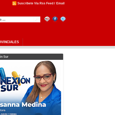
Suscribete Via Rss Feed
/
Email
OVINCIALES
ón Sur