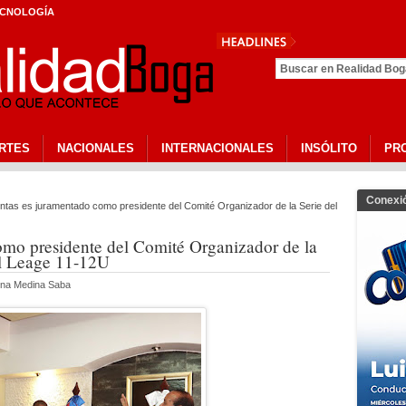
CNOLOGÍA
Presidente Lu
RTES
NACIONALES
INTERNACIONALES
INSÓLITO
PR
Conexi
tas es juramentado como presidente del Comité Organizador de la Serie del
omo presidente del Comité Organizador de la
ll Leage 11-12U
nna Medina Saba