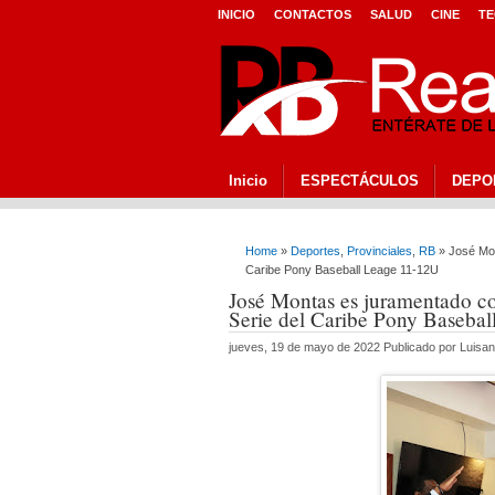
INICIO
CONTACTOS
SALUD
CINE
TE
Inicio
ESPECTÁCULOS
DEPO
Home
»
Deportes
,
Provinciales
,
RB
» José Mon
Caribe Pony Baseball Leage 11-12U
José Montas es juramentado c
Serie del Caribe Pony Baseba
jueves, 19 de mayo de 2022 Publicado por Luisa