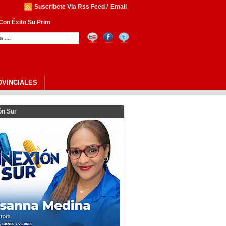
Suscribete Via Rss Feed
/
Email
n Éxito Su Primer Foro Nacional Par
OVINCIALES
ón Sur