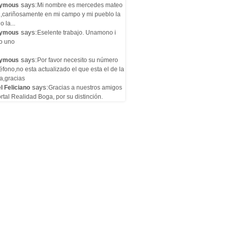
says:
ymous
Mi nombre es mercedes mateo
l,cariñosamente en mi campo y mi pueblo la
o la...
says:
ymous
Eselente trabajo. Unamono i
o uno
says:
ymous
Por favor necesito su número
éfono,no esta actualizado el que esta el de la
a,gracias
says:
l Feliciano
Gracias a nuestros amigos
rtal Realidad Boga, por su distinción.