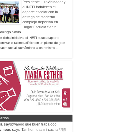
Presidente Luis Abinader y
el INEFI fortalecen el
deporte escolar con la
entrega de moderno
complejo deportivo en
Hogar Escuela Santo
omingo Savio
n dicha iniciativa, el INEFI busca captar e
centivar el talento atlético en un plantel de gran
pacto social, sumándose a los recintos ...
arios
says:
ia
waooo que buen trabajooo
says:
ymous
Tan hermosa mi cucha 💘🙌