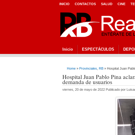
INICIO
CONTACTOS
SALUD
CINE
TE
Inicio
ESPECTÁCULOS
DEPO
Home
»
Provinciales
,
RB
» Hospital Juan Pabl
Hospital Juan Pablo Pina aclar
demanda de usuarios
viernes, 20 de mayo de 2022 Publicado por Luis