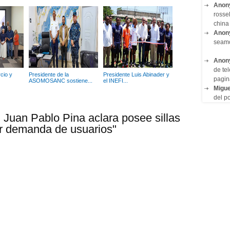
Anon
rosse
china 
Anon
seam
Anon
de tel
cio y
Presidente de la
Presidente Luis Abinader y
pagin
ASOMOSANC sostiene...
el INEFI...
Migue
del po
 Juan Pablo Pina aclara posee sillas
r demanda de usuarios"