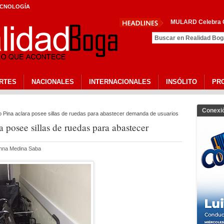
CNOLOGÍA
MULARD Celebra Co
RTES
NACIONALES
INTERNACIONALES
INSÓLITO
PR
Conexi
o Pina aclara posee sillas de ruedas para abastecer demanda de usuarios
a posee sillas de ruedas para abastecer
anna Medina Saba