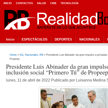
INICIO
CONTACTOS
SALUD
CINE
TECNOLOGÍA
Inicio
ESPECTÁCULOS
DEPORTES
NACIONALES
Home
»
911
,
Nacionales
,
RB
» Presidente Luis Abinader da gran impulso a jornadas 
Propeep
Presidente Luis Abinader da gran impulso
inclusión social “Primero Tú” de Propee
lunes, 11 de abril de 2022 Publicado por Luisanna Medina