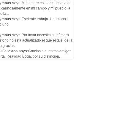
says:
ymous
Mi nombre es mercedes mateo
l,cariñosamente en mi campo y mi pueblo la
o la...
says:
ymous
Eselente trabajo. Unamono i
o uno
says:
ymous
Por favor necesito su número
éfono,no esta actualizado el que esta el de la
a,gracias
says:
l Feliciano
Gracias a nuestros amigos
rtal Realidad Boga, por su distinción.