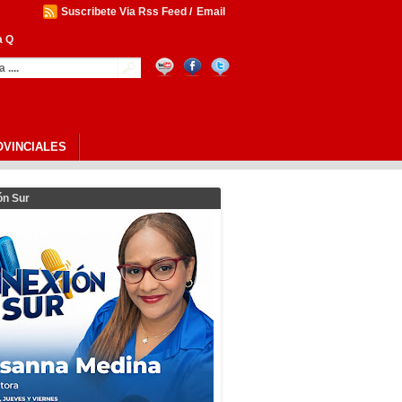
Suscribete Via Rss Feed
/
Email
Quinta Edición Del Reconocim
OVINCIALES
ón Sur