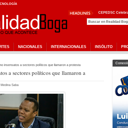
CNOLOGÍA
CEPEDSC Celebra 
RTES
NACIONALES
INTERNACIONALES
INSÓLITO
PR
Conexi
mo insensatos a sectores políticos que llamaron a protesta
tos a sectores políticos que llamaron a
a Medina Saba