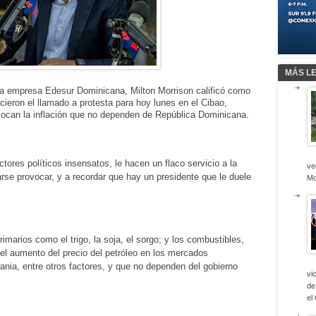
MÁS L
de la empresa Edesur Dominicana, Milton Morrison calificó como
icieron el llamado a protesta para hoy lunes en el Cibao,
vocan la inflación que no dependen de República Dominicana.
tores políticos insensatos, le hacen un flaco servicio a la
ve
arse provocar, y a recordar que hay un presidente que le duele
Mo
imarios como el trigo, la soja, el sorgo; y los combustibles,
el aumento del precio del petróleo en los mercados
rania, entre otros factores, y que no dependen del gobierno
vi
de
el