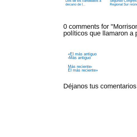
Dos de los candidatos a
Segundo Congres
decano de l...
Regional Sur reúne
0 comments for "Morrison
políticos que llamaron a 
«El más antiguo
‹Más antiguo
Más reciente›
El más reciente»
Déjanos tus comentarios