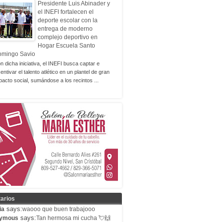
Presidente Luis Abinader y
el INEFI fortalecen el
deporte escolar con la
entrega de moderno
complejo deportivo en
Hogar Escuela Santo
omingo Savio
n dicha iniciativa, el INEFI busca captar e
centivar el talento atlético en un plantel de gran
pacto social, sumándose a los recintos ...
arios
says:
ia
waooo que buen trabajooo
says:
ymous
Tan hermosa mi cucha 💘🙌