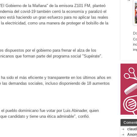
l "El Gobierno de la Mañana" de la emisora Z101 FM, planteó
pandemia del covid-19 también cerró la economía y paralizó el
no está haciendo un gran esfuerzo para no aplicar las reales
la electricidad, como una manera de proteger el bolsillo de la
D
Co
in
im
s dispuestos por el gobierno para frenar el alza de los
nicanos que forman parte del programa social "Supérate".
ha sido el más eficiente y transparente en los últimos años en
e las demandas sociales, incluso disponiendo de 18 aumentos
el pueblo dominicano fue votar por Luis Abinader, quien
 que candidato y tiene una ética admirable", confió.
Coment
claud
Anon