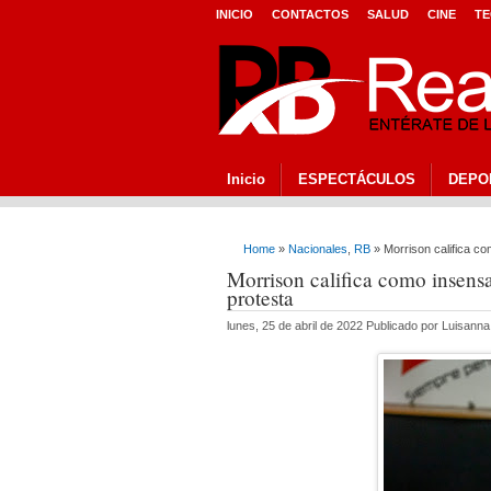
INICIO
CONTACTOS
SALUD
CINE
TE
Inicio
ESPECTÁCULOS
DEPO
Home
»
Nacionales
,
RB
» Morrison califica co
Morrison califica como insensa
protesta
lunes, 25 de abril de 2022 Publicado por Luisann