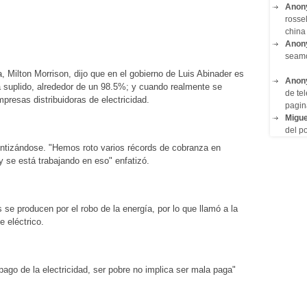
Anon
rosse
china 
Anon
seam
 Milton Morrison, dijo que en el gobierno de Luis Abinader es
Anon
 suplido, alrededor de un 98.5%; y cuando realmente se
de tel
presas distribuidoras de electricidad.
pagin
Migue
del po
entizándose. "Hemos roto varios récords de cobranza en
 y se está trabajando en eso" enfatizó.
 se producen por el robo de la energía, por lo que llamó a la
e eléctrico.
ago de la electricidad, ser pobre no implica ser mala paga"