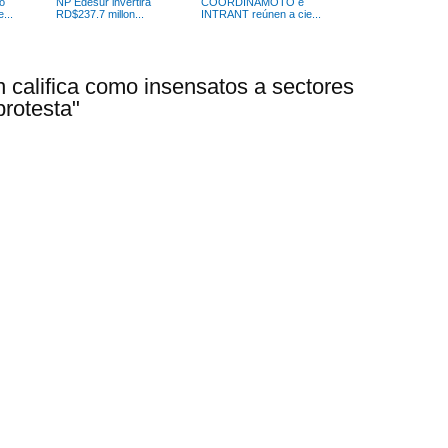
o
NP Edesur invertirá
COORDINAMOTO e
...
RD$237.7 millon...
INTRANT reúnen a cie...
 califica como insensatos a sectores
protesta"