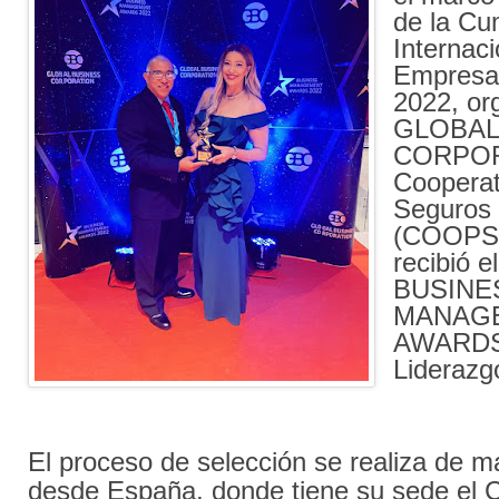
de la Cu
Internac
Empresa
2022, or
GLOBAL
CORPOR
Cooperat
Seguros
(COOP
recibió e
BUSINE
MANAG
AWARDS 
Liderazg
El proceso de selección se realiza de 
desde España, donde tiene su sede el 