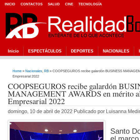
INICIO
CONTACTOS
SALUD
CINE
TECNOLOGÍA
Inicio
ESPECTÁCULOS
DEPORTES
NACIONALES
Home
»
Nacionales
,
RB
» COOPSEGUROS recibe galardón BUSINESS MANAGEMEN
Empresarial 2022
COOPSEGUROS recibe galardón BUS
MANAGEMENT AWARDS en mérito al 
Empresarial 2022
domingo, 10 de abril de 2022 Publicado por Luisanna Med
Santo D
el marco