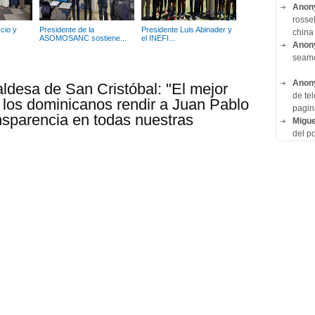
Anon
rosse
cio y
Presidente de la
Presidente Luis Abinader y
china 
ASOMOSANC sostiene...
el INEFI...
Anon
seam
Anon
ldesa de San Cristóbal: "El mejor
de tel
os dominicanos rendir a Juan Pablo
pagin
nsparencia en todas nuestras
Migue
del po