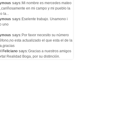
says:
ymous
Mi nombre es mercedes mateo
l,cariñosamente en mi campo y mi pueblo la
o la...
says:
ymous
Eselente trabajo. Unamono i
o uno
says:
ymous
Por favor necesito su número
éfono,no esta actualizado el que esta el de la
a,gracias
says:
l Feliciano
Gracias a nuestros amigos
rtal Realidad Boga, por su distinción.