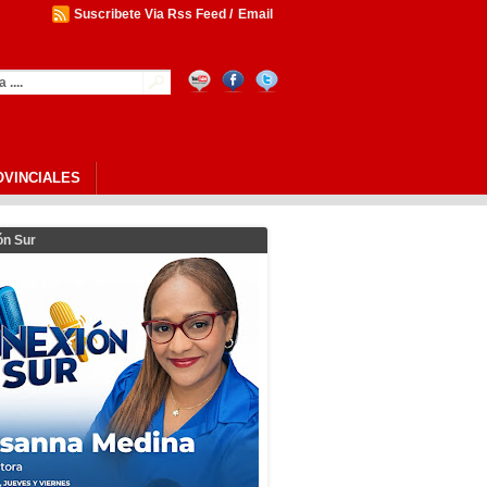
Suscribete Via Rss Feed
/
Email
l Reconocimiento Al Mérito Empresarial
OVINCIALES
ón Sur