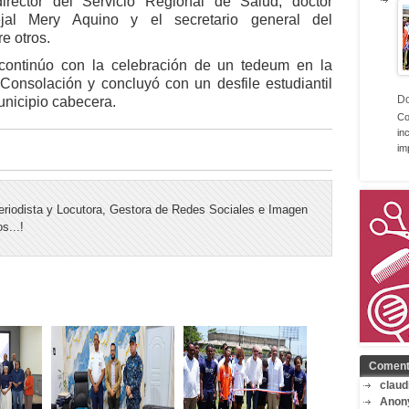
rector del Servicio Regional de Salud, doctor
ejal Mery Aquino y el secretario general del
e otros.
continúo con la celebración de un tedeum en la
Consolación y concluyó con un desfile estudiantil
D
unicipio cabecera.
Co
in
im
riodista y Locutora, Gestora de Redes Sociales e Imagen
s...!
Coment
claud
Anon