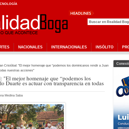
CNOLOGÍA
CEPEDSC Celebra Quinta Edición De
2026 En San Cristóba
RTES
NACIONALES
INTERNACIONALES
INSÓLITO
PR
Conexi
an Cristóbal: "El mejor homenaje que “podemos los dominicanos rendir a Juan
todas nuestras acciones"
l: "El mejor homenaje que “podemos los
o Duarte es actuar con transparencia en todas
anna Medina Saba