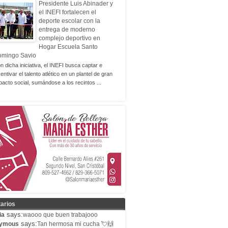
Presidente Luis Abinader y
el INEFI fortalecen el
deporte escolar con la
entrega de moderno
complejo deportivo en
Hogar Escuela Santo
omingo Savio
n dicha iniciativa, el INEFI busca captar e
centivar el talento atlético en un plantel de gran
pacto social, sumándose a los recintos ...
arios
says:
ia
waooo que buen trabajooo
says:
ymous
Tan hermosa mi cucha 💘🙌