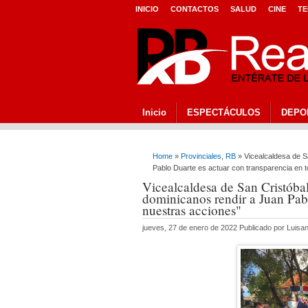
INICIO
CONTACTOS
SALUD
CINE
TE
Inicio
ESPECTÁCULOS
DEPO
Home
»
Provinciales
,
RB
» Vicealcaldesa de S
Pablo Duarte es actuar con transparencia en 
Vicealcaldesa de San Cristóba
dominicanos rendir a Juan Pabl
nuestras acciones"
jueves, 27 de enero de 2022 Publicado por Luis