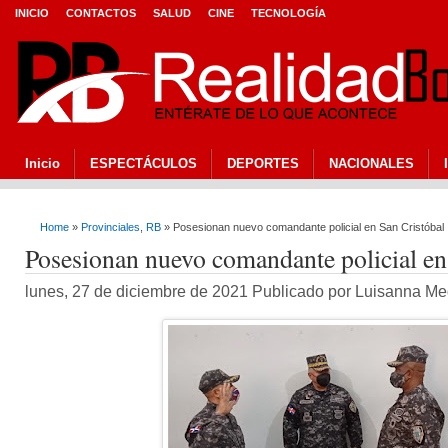
INICIO
CONTACTOS
SALUD
CINE
TECNOLOGÍA
Inicio
ESPECTÁCULOS
DEPORTES
NACIONALES
Home
»
Provinciales
,
RB
» Posesionan nuevo comandante policial en San Cristóbal
Posesionan nuevo comandante policial en
lunes, 27 de diciembre de 2021 Publicado por Luisanna M