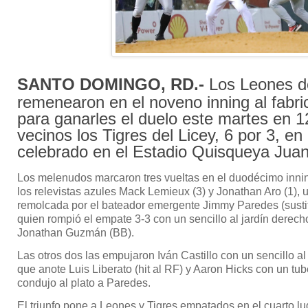
SANTO DOMINGO, RD.-
Los Leones d
remenearon en el noveno inning al fabric
para ganarles el duelo este martes en 1
vecinos los Tigres del Licey, 6 por 3, en
celebrado en el Estadio Quisqueya Juan
Los melenudos marcaron tres vueltas en el duodécimo inning
los relevistas azules Mack Lemieux (3) y Jonathan Aro (1), 
remolcada por el bateador emergente Jimmy Paredes (sustit
quien rompió el empate 3-3 con un sencillo al jardín derecho
Jonathan Guzmán (BB).
Las otros dos las empujaron Iván Castillo con un sencillo a
que anote Luis Liberato (hit al RF) y Aaron Hicks con un tu
condujo al plato a Paredes.
El triunfo pone a Leones y Tigres empatados en el cuarto lu