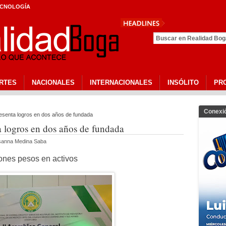
CNOLOGÍA
Pres
RTES
NACIONALES
INTERNACIONALES
INSÓLITO
PR
Conexi
esenta logros en dos años de fundada
 logros en dos años de fundada
isanna Medina Saba
ones pesos en activos