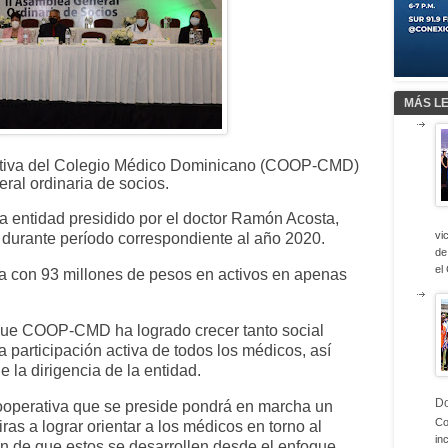
MÁS L
tiva del Colegio Médico Dominicano (COOP-CMD)
ral ordinaria de socios.
a entidad presidido por el doctor Ramón Acosta,
vi
 durante período correspondiente al año 2020.
de
el
con 93 millones de pesos en activos en apenas
ue COOP-CMD ha logrado crecer tanto social
participación activa de todos los médicos, así
e la dirigencia de la entidad.
D
cooperativa que se preside pondrá en marcha un
Co
as a lograr orientar a los médicos en torno al
in
in de que estos se desarrollen desde el enfoque