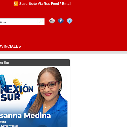
Suscribete Via Rss Feed
/
Email
OVINCIALES
ón Sur