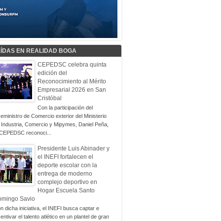
EÍDAS EN REALIDAD BOGA
CEPEDSC celebra quinta
edición del
Reconocimiento al Mérito
Empresarial 2026 en San
Cristóbal
Con la participación del
ceministro de Comercio exterior del Ministerio
 Industria, Comercio y Mipymes, Daniel Peña,
 CEPEDSC reconoci...
Presidente Luis Abinader y
el INEFI fortalecen el
deporte escolar con la
entrega de moderno
complejo deportivo en
Hogar Escuela Santo
omingo Savio
n dicha iniciativa, el INEFI busca captar e
centivar el talento atlético en un plantel de gran