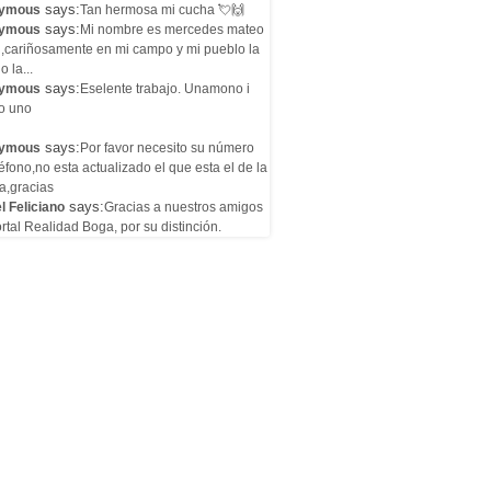
says:
ymous
Tan hermosa mi cucha 💘🙌
says:
ymous
Mi nombre es mercedes mateo
l,cariñosamente en mi campo y mi pueblo la
o la...
says:
ymous
Eselente trabajo. Unamono i
o uno
says:
ymous
Por favor necesito su número
éfono,no esta actualizado el que esta el de la
a,gracias
says:
l Feliciano
Gracias a nuestros amigos
rtal Realidad Boga, por su distinción.