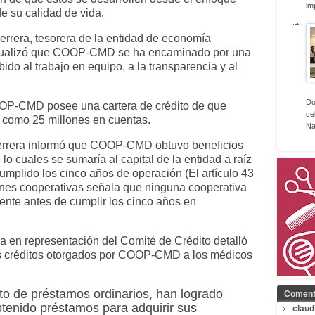
im
e su calidad de vida.
Herrera, tesorera de la entidad de economía
ntualizó que COOP-CMD se ha encaminado por una
do al trabajo en equipo, a la transparencia y al
Do
OOP-CMD posee una cartera de crédito de que
ce
í como 25 millones en cuentas.
Na
Herrera informó que COOP-CMD obtuvo beneficios
lo cuales se sumaría al capital de la entidad a raíz
umplido los cinco años de operación (El artículo 43
ones cooperativas señala que ninguna cooperativa
ente antes de cumplir los cinco años en
da en representación del Comité de Crédito detalló
sos créditos otorgados por COOP-CMD a los médicos
to de préstamos ordinarios, han logrado
Coment
tenido préstamos para adquirir sus
claud