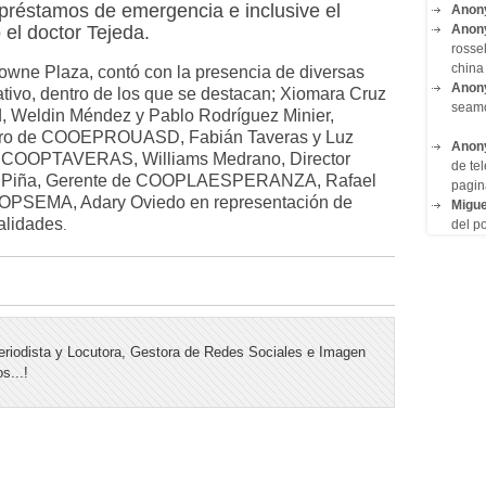
o préstamos de emergencia e inclusive el
Anon
Anon
 el doctor Tejeda.
rosse
china 
rowne Plaza, contó con la presencia de diversas
Anon
tivo, dentro de los que se destacan; Xiomara Cruz
seam
, Weldin Méndez y Pablo Rodríguez Minier,
orero de COOEPROUASD, Fabián Taveras y Luz
Anon
de COOPTAVERAS, Williams Medrano, Director
de tel
n Piña, Gerente de COOPLAESPERANZA, Rafael
pagin
OOPSEMA, Adary Oviedo en representación de
Migue
alidades
del po
.
riodista y Locutora, Gestora de Redes Sociales e Imagen
s...!