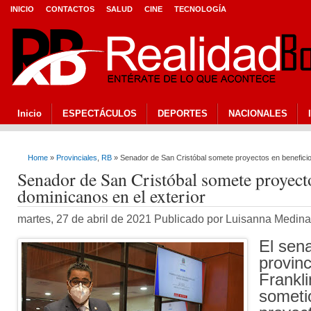
INICIO
CONTACTOS
SALUD
CINE
TECNOLOGÍA
Inicio
ESPECTÁCULOS
DEPORTES
NACIONALES
Home
»
Provinciales
,
RB
» Senador de San Cristóbal somete proyectos en beneficio 
Senador de San Cristóbal somete proyecto
dominicanos en el exterior
martes, 27 de abril de 2021 Publicado por Luisanna Medin
El sena
provinc
Frankl
someti