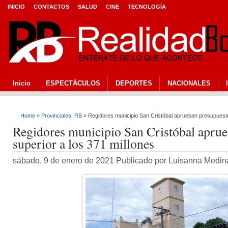
INICIO
CONTACTOS
SALUD
CINE
TECNOLOGÍA
Inicio
ESPECTÁCULOS
DEPORTES
NACIONALES
Home
»
Provinciales
,
RB
» Regidores municipio San Cristóbal aprueban presupuesto
Regidores municipio San Cristóbal apru
superior a los 371 millones
sábado, 9 de enero de 2021 Publicado por Luisanna Medi