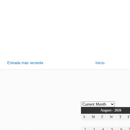
Entrada más reciente
Inicio
August - 2026
S
M
T
W
T
F
2
3
4
5
6