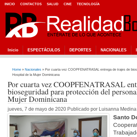
INICIO
CONTACTOS
SALUD
CINE
TECNOLOGÍA
Inicio
ESPECTÁCULOS
DEPORTES
NACIONALES
Home
»
Nacionales
» Por cuarta vez COOPFENATRASAL entrega de trajes de bioseg
Hospital de la Mujer Dominicana
Por cuarta vez COOPFENATRASAL entreg
bioseguridad para protección del personal
Mujer Dominicana
jueves, 7 de mayo de 2020 Publicado por Luisanna Medin
Santo D
Cooperat
Trabajad