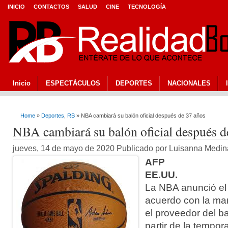
INICIO
CONTACTOS
SALUD
CINE
TECNOLOGÍA
Inicio
ESPECTÁCULOS
DEPORTES
NACIONALES
Home
»
Deportes
,
RB
» NBA cambiará su balón oficial después de 37 años
NBA cambiará su balón oficial después d
jueves, 14 de mayo de 2020 Publicado por Luisanna Medi
AFP
EE.UU.
La NBA anunció el
acuerdo con la mar
el proveedor del bal
partir de la tempo