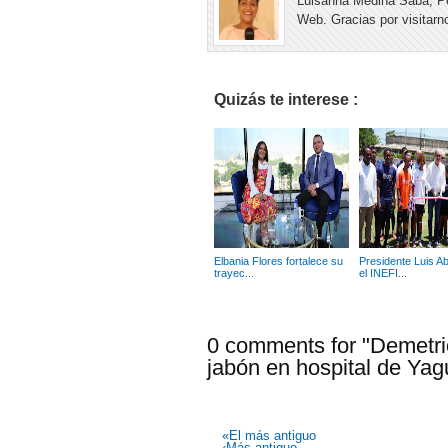
Luisanna Medina Saba, Pe
Web. Gracias por visitarno
Quizás te interese :
Elbania Flores fortalece su
Presidente Luis A
trayec...
el INEFI...
0 comments for "Demetri
jabón en hospital de Yag
«El más antiguo
‹Más antiguo