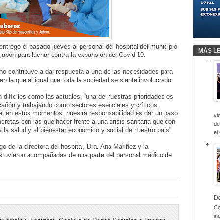
ntregó el pasado jueves al personal del hospital del municipio
MÁS L
jabón para luchar contra la expansión del Covid-19.
no contribuye a dar respuesta a una de las necesidades para
en la que al igual que toda la sociedad se siente involucrado.
n difíciles como las actuales, “una de nuestras prioridades es
l cañón y trabajando como sectores esenciales y críticos.
l en estos momentos, nuestra responsabilidad es dar un paso
vi
retas con las que hacer frente a una crisis sanitaria que con
de
 la salud y al bienestar económico y social de nuestro país”.
el
o de la directora del hospital, Dra. Ana Mariñez y la
stuvieron acompañadas de una parte del personal médico de
D
Co
in