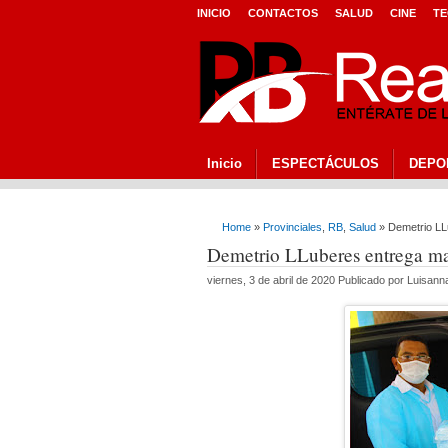
INICIO
CONTACTOS
SALUD
CINE
TE
Inicio
ESPECTÁCULOS
DEPO
Home
»
Provinciales
,
RB
,
Salud
» Demetrio LLu
Demetrio LLuberes entrega mas
viernes, 3 de abril de 2020 Publicado por Luisan