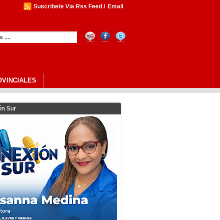
Suscribete Via Rss Feed
/
Email
OVINCIALES
ón Sur