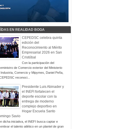
EÍDAS EN REALIDAD BOGA
CEPEDSC celebra quinta
edición del
Reconocimiento al Mérito
Empresarial 2026 en San
Cristóbal
Con la participación del
ceministro de Comercio exterior del Ministerio
 Industria, Comercio y Mipymes, Daniel Peña,
 CEPEDSC reconoci...
Presidente Luis Abinader y
el INEFI fortalecen el
deporte escolar con la
entrega de moderno
complejo deportivo en
Hogar Escuela Santo
omingo Savio
n dicha iniciativa, el INEFI busca captar e
centivar el talento atlético en un plantel de gran