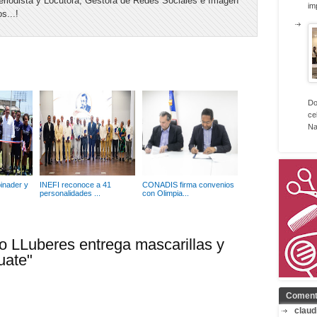
riodista y Locutora, Gestora de Redes Sociales e Imagen
im
s...!
Do
ce
Na
binader y
INEFI reconoce a 41
CONADIS firma convenios
personalidades ...
con Olimpia...
o LLuberes entrega mascarillas y
uate"
Coment
claud