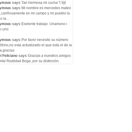
says:
ymous
Tan hermosa mi cucha 💘🙌
says:
ymous
Mi nombre es mercedes mateo
l,cariñosamente en mi campo y mi pueblo la
o la...
says:
ymous
Eselente trabajo. Unamono i
o uno
says:
ymous
Por favor necesito su número
éfono,no esta actualizado el que esta el de la
a,gracias
says:
l Feliciano
Gracias a nuestros amigos
rtal Realidad Boga, por su distinción.