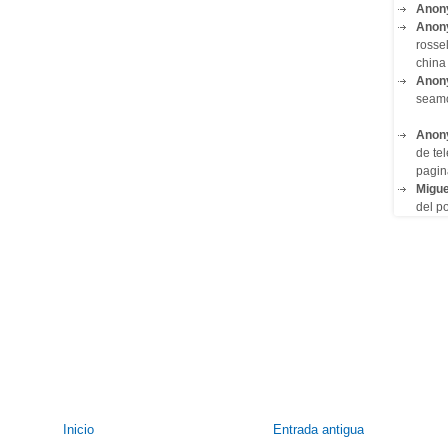
Anon
Anon
rosse
china 
Anon
seam
Anon
de tel
pagin
Migue
del po
Inicio
Entrada antigua