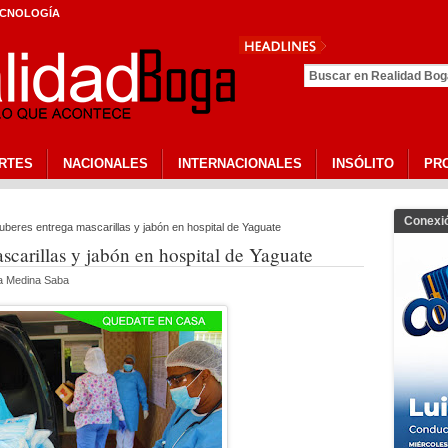
CNOLOGÍA
RTES
NACIONALES
INTERNACIONALES
INSÓLITO
PR
Conexi
beres entrega mascarillas y jabón en hospital de Yaguate
carillas y jabón en hospital de Yaguate
na Medina Saba