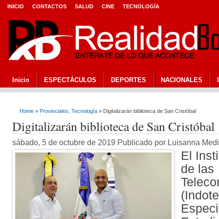
INICIO
CONTACTOS
SALUD
CINE
TECNOLOGÍA
Inicio
ESPECTÁCULOS
DEPORTES
NACIONALES
Home
»
Provinciales
,
Tecnología
» Digitalizarán biblioteca de San Cristóbal
Digitalizarán biblioteca de San Cristóbal
sábado, 5 de octubre de 2019 Publicado por Luisanna Med
El Ins
de las
Teleco
(Indote
Especi