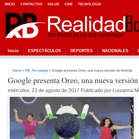
INICIO
CONTACTOS
SALUD
CINE
TECNOLOGÍA
Inicio
ESPECTÁCULOS
DEPORTES
NACIONALES
Home
»
RB
,
Tecnología
» Google presenta Oreo, una nueva versión de Android
Google presenta Oreo, una nueva versió
miércoles, 23 de agosto de 2017 Publicado por Luisanna 