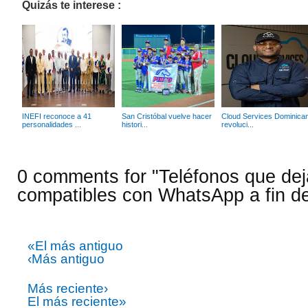
Quizás te interese :
INEFI reconoce a 41
San Cristóbal vuelve hacer
Cloud Services Dominica
personalidades ...
histori...
revoluci...
0 comments for "Teléfonos que dej
compatibles con WhatsApp a fin d
«El más antiguo
‹Más antiguo
Más reciente›
El más reciente»