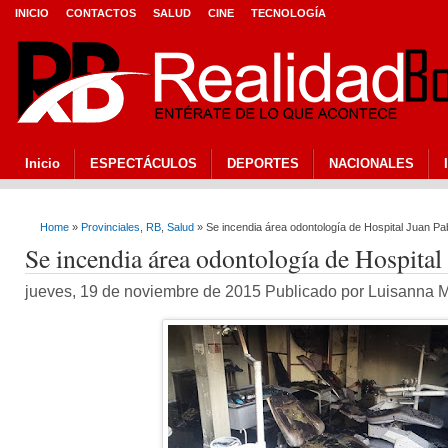
INICIO
CONTACTOS
SALUD
CINE
TECNOLOGÍA
Inicio
ESPECTÁCULOS
DEPORTES
NACIONALES
Home
»
Provinciales
,
RB
,
Salud
» Se incendia área odontología de Hospital Juan Pa
Se incendia área odontología de Hospital
jueves, 19 de noviembre de 2015 Publicado por Luisanna